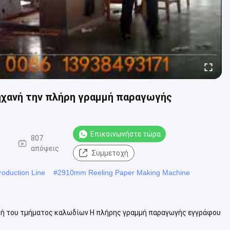
ηχανή την πλήρη γραμμή παραγωγής
Επικοινωνήστε τώρα
-
807
απόψεις
Συμμετοχή
oduction Line
#
2910mm Reeling Paper Making Machine
ή του τμήματος καλωδίων Η πλήρης γραμμή παραγωγής εγγράφου
υ, το ξηρότερο τμήμα, τ...
Δείτε περισσότερα