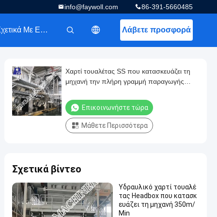
info@faywoll.com
86-391-5660485
Σχετικά Με Εμάς
Λάβετε προσφορά
描述
Χαρτί τουαλέτας SS που κατασκευάζει τη
μηχανή την πλήρη γραμμή παραγωγής
εγγράφου ιστού
Επικοινωνήστε τώρα
Μάθετε Περισσότερα
Σχετικά βίντεο
Υδραυλικό χαρτί τουαλέ
τας Headbox που κατασκ
ευάζει τη μηχανή 350m/
Min