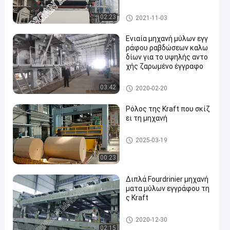
Χαρτί τουαλέτας που κατασ
02:23
2021-11-03
κευάζει τη μηχανή
Ενιαία μηχανή μύλων εγγ
ράφου ραβδώσεων καλω
δίων για το υψηλής αντο
χής ζαρωμένο έγγραφο
Μηχανή εγγράφου ραβδώσε
03:42
2020-02-20
ων
Ρόλος της Kraft που σκίζ
ει τη μηχανή
Ρόλος εγγράφου που ξανατυλ
2025-03-19
ίγει τη μηχανή
00:23
Διπλά Fourdrinier μηχανή
ματα μύλων εγγράφου τη
ς Kraft
έγγραφο του Κραφτ που κατα
2020-12-30
σκευάζει τη μηχανή
02:15