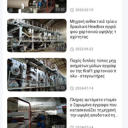
φών της γραμμής δοκιμή
ς
διπλός πίνακας εγγράφου πο
03:42
2020-02-19
υ κατασκευάζει τη μηχανή
Μηχανή ανθεκτικά τρία υ
δραυλικό Headbox εγγρά
φου χαρτονιού υψηλής τ
αχύτητας
διπλός πίνακας εγγράφου πο
02:15
2022-09-22
υ κατασκευάζει τη μηχανή
Παχύς διπλός τύπος μηχ
ανημάτων μύλων εγγράφ
ου της Kraft χαρτονιού π
ολυ - στεγνωτήρες
διπλός πίνακας εγγράφου πο
00:33
2024-07-14
υ κατασκευάζει τη μηχανή
Πλήρες αυτόματο ντυμέν
ο ζαρωμένο έγγραφο που
κατασκευάζει τη μηχανή
την υψηλή αποδοτικότητ
α
διπλός πίνακας εγγράφου πο
02:27
2024-07-14