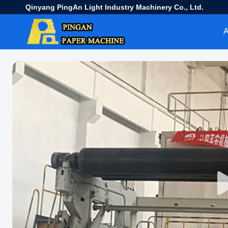
Qinyang PingAn Light Industry Machinery Co., Ltd.
Α