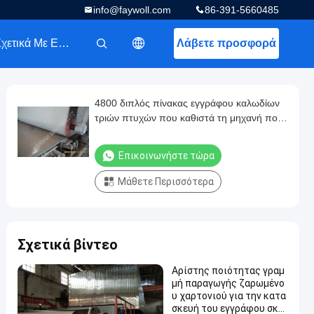
info@faywoll.com
86-391-5660485
Σχετικά Με Εμάς
Λάβετε προσφορά
描述
4800 διπλός πίνακας εγγράφου καλωδίων
τριών πτυχών που καθιστά τη μηχανή πολυ
- στεγνωτήρες
Επικοινωνήστε τώρα
Μάθετε Περισσότερα
Σχετικά βίντεο
Αρίστης ποιότητας γραμ
μή παραγωγής ζαρωμένο
υ χαρτονιού για την κατα
σκευή του εγγράφου σκα