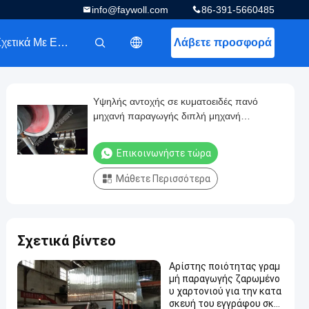
info@faywoll.com
86-391-5660485
Σχετικά Με Εμάς
Λάβετε προσφορά
描述
Υψηλής αντοχής σε κυματοειδές πανό
μηχανή παραγωγής διπλή μηχανή
εγγράφου
Επικοινωνήστε τώρα
Μάθετε Περισσότερα
Σχετικά βίντεο
Αρίστης ποιότητας γραμ
μή παραγωγής ζαρωμένο
υ χαρτονιού για την κατα
σκευή του εγγράφου σκα