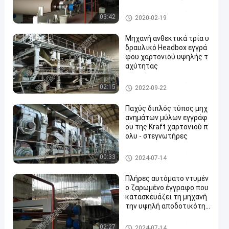
φών της γραμμής δοκιμή
ς
διπλός πίνακας εγγράφου πο
03:42
2020-02-19
υ κατασκευάζει τη μηχανή
Μηχανή ανθεκτικά τρία υ
δραυλικό Headbox εγγρά
φου χαρτονιού υψηλής τ
αχύτητας
διπλός πίνακας εγγράφου πο
02:15
2022-09-22
υ κατασκευάζει τη μηχανή
Παχύς διπλός τύπος μηχ
ανημάτων μύλων εγγράφ
ου της Kraft χαρτονιού π
ολυ - στεγνωτήρες
διπλός πίνακας εγγράφου πο
00:33
2024-07-14
υ κατασκευάζει τη μηχανή
Πλήρες αυτόματο ντυμέν
ο ζαρωμένο έγγραφο που
κατασκευάζει τη μηχανή
την υψηλή αποδοτικότητ
α
διπλός πίνακας εγγράφου πο
02:27
2024-07-14