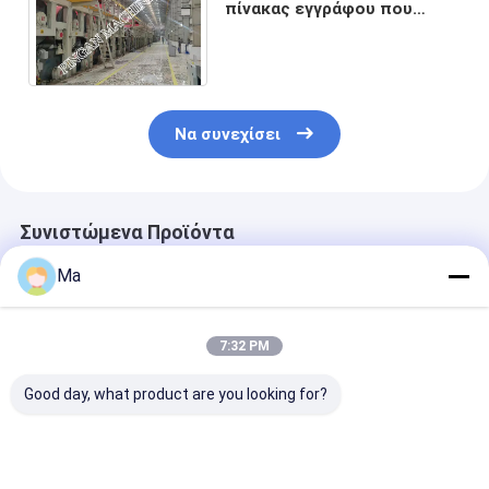
πίνακας εγγράφου που
κατασκευάζει τη μηχανή με
υδραυλικό Headbox
Να συνεχίσει
Συνιστώμενα Προϊόντα
Ma
7:32 PM
Good day, what product are you looking for?
4800 διπλός
380V ζαρωμένο
Ζαρωμένος πί
πίνακας εγγράφου
έγγραφο που
εγγράφου φύ
καλωδίων τριών
κατασκευάζει τη
διπλός που κά