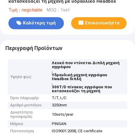
κατασκευάζει τη μηχανή με υδραυλικό Headbox
Τιμή：negotiable
MOQ：1set
Καλύτερη τιμή
Επικοινωνήστε
Περιγραφή Προϊόντων
Λευκό που ντύνεται Διπλή μηχανή
εγγράφου
,
Υδραυλική μηχανή εγγράφου
Υψηλό φως
Headbox διπλή
,
300T/D πίνακας εγγράφου που
κατασκευάζει τη μηχανή
Όροι πληρωμής
T/T, L/C
Αριθμό μοντέλου
3250mm
Δυνατότητα
10sets/year
προσφοράς
Μάρκα
PINGAN
Πιστοποίηση
ISO9001:2008, CE certificate