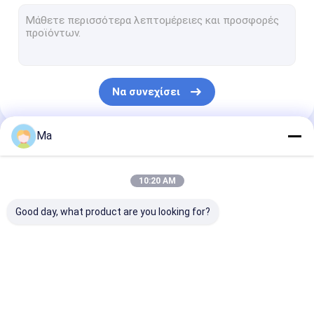
διπλός πίνακας εγγράφου που κατασκευάζει τη μηχανή
εφημερίδα που κατασκευάζει τη μηχανή
Ρόλος εγγράφου που ξανατυλίγει τη μηχανή
Να συνεχίσει
Έγγραφο που κάνει τα μέρη μηχανών
Ma
Οι Κατηγορίες Μας
10:20 AM
Good day, what product are you looking for?
έγγραφο ιστού που
έγγραφο του Κραφτ
έγγραφο
κατασκευάζει τη
που κατασκευάζει
αντιγράφων π
μηχανή
τη μηχανή
κατασκευάζει
μηχανή