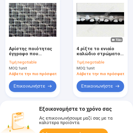
Αρίστης ποιότητας
4 ρίξτε το ενιαίο
έγγραφο που
καλώδιο στρώματος
κατασκευάζει τη
διαμορφώνοντας
Τιμή:
negotiable
Τιμή:
negotiable
μηχανή το
Babric για το
MOQ:
1unit
MOQ:
1unit
σπειροειδές
έγγραφο
έγγραφο οθόνης
κατασκευάζοντας τη
Λάβετε την πιο πρόσφατη τιμή
Λάβετε την πιο πρόσφατη τι
μερών που
μηχανή
διαμορφώνει το
Επικοινωνήστε
Επικοινωνήστε
πλέγμα
Εξοικονομήστε το χρόνο σας
Ας επικοινωνήσουμε μαζί σας με τα
καλύτερα προϊόντα.