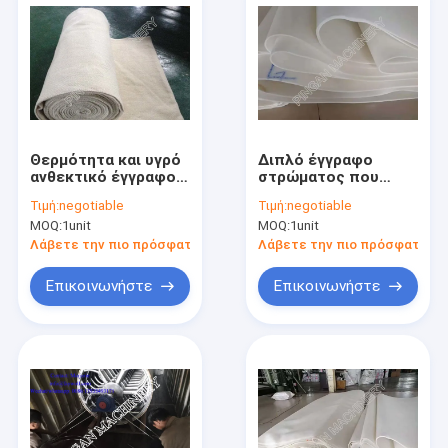
Θερμότητα και υγρό
Διπλό έγγραφο
ανθεκτικό έγγραφο
στρώματος που
που κατασκευάζουν
κατασκευάζει τη
Τιμή:
negotiable
Τιμή:
negotiable
το έγγραφο
μηχανή τον άσπρο
MOQ:
1unit
MOQ:
1unit
υφάσματος
αρίστης ποιότητας
κάνοντας να πάρει
BOM ανώτερο μερών
Λάβετε την πιο πρόσφατη τιμή
Λάβετε την πιο πρόσφατη τι
αισθητός
αισθητό
Επικοινωνήστε
Επικοινωνήστε
Σπίτι
Προϊόντα
Περίπου εμείς