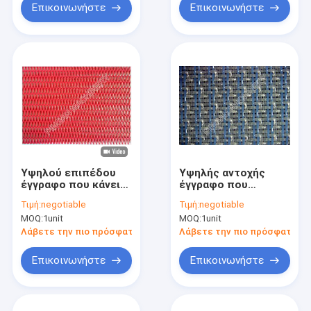
οθόνης
εγγράφου
Επικοινωνήστε
Επικοινωνήστε
Υψηλού επιπέδου
Υψηλής αντοχής
έγγραφο που κάνει
έγγραφο που
το ύφασμα
κατασκευάζει το
Τιμή:
negotiable
Τιμή:
negotiable
πολυεστέρα την
ζαρωμένο μέρη
MOQ:
1unit
MOQ:
1unit
υφαμένη σπειροειδή
έγγραφο μηχανών
αντοχή τύπων
που κάνει τη
Λάβετε την πιο πρόσφατη τιμή
Λάβετε την πιο πρόσφατη τι
διαμόρφωση του
πλέγματος
Επικοινωνήστε
Επικοινωνήστε