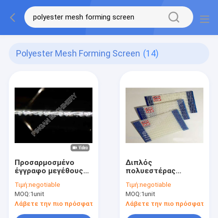
Polyester Mesh Forming Screen
(14)
Προσαρμοσμένο
Διπλός
έγγραφο μεγέθους
πολυεστέρας
που κατασκευάζει
στρώματος που
Τιμή:
negotiable
Τιμή:
negotiable
τον πολυεστέρα
διαμορφώνει τη
MOQ:
1unit
MOQ:
1unit
μερών μηχανών να
συνθετική χρήση
παγιδεψει τη
οθόνης υφασμάτων
Λάβετε την πιο πρόσφατη τιμή
Λάβετε την πιο πρόσφατη τι
διαμόρφωση της
στις εγκαταστάσεις