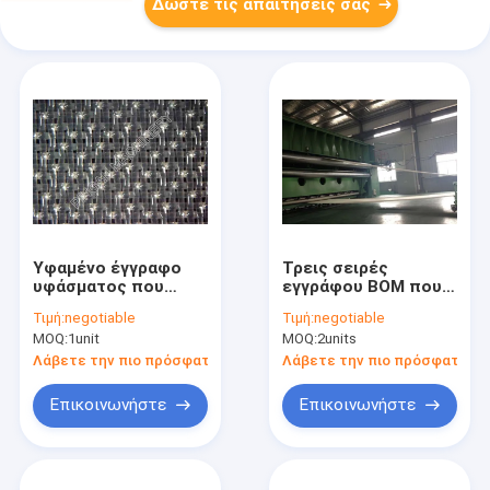
Δώστε τις απαιτήσεις σας
Υφαμένο έγγραφο
Τρεις σειρές
υφάσματος που
εγγράφου BOM που
κάνει το καλώδιο
καθιστά τον αισθητό
Τιμή:
negotiable
Τιμή:
negotiable
πολυεστέρα
Τύπο ειδικό για το
MOQ:
1unit
MOQ:
2units
ιματισμού μερών
έγγραφο που κάνει
100% μηχανών
τη βιομηχανία
Λάβετε την πιο πρόσφατη τιμή
Λάβετε την πιο πρόσφατη τι
Επικοινωνήστε
Επικοινωνήστε